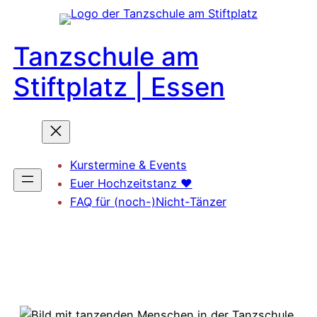
Zum
Inhalt
Tanzschule am
springen
Stiftplatz | Essen
Kurstermine & Events
Euer Hochzeitstanz ❤️
FAQ für (noch-)Nicht-Tänzer
Probestunde 🪩