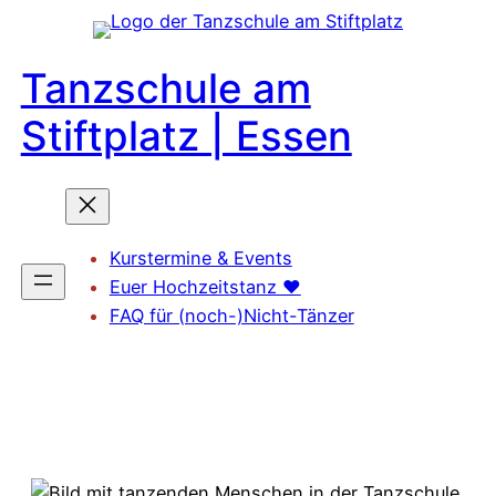
Zum
Inhalt
Tanzschule am
springen
Stiftplatz | Essen
Kurstermine & Events
Euer Hochzeitstanz ❤️
FAQ für (noch-)Nicht-Tänzer
Probestunde 🪩