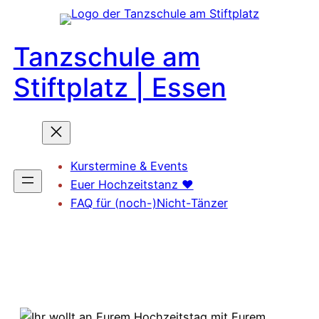
Zum
Inhalt
Tanzschule am
springen
Stiftplatz | Essen
Kurstermine & Events
Euer Hochzeitstanz ❤️
FAQ für (noch-)Nicht-Tänzer
Probestunde 🪩