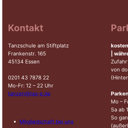
Kontakt
Par
Tanzschule am Stiftplatz
kosten
Frankenstr. 165
| währ
45134 Essen
Zufahr
von do
0201 43 7878 22
(Hinte
Mo-Fr: 12 – 22 Uhr
tanzen@tas-e.de
Parken
Mo – F
Sa ab 
So gan
Mitgliedschaft bei uns
(außer