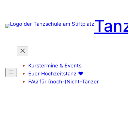
Zum
Inhalt
Tanz
springen
Kurstermine & Events
Euer Hochzeitstanz ❤️
FAQ für (noch-)Nicht-Tänzer
Probestunde 🪩